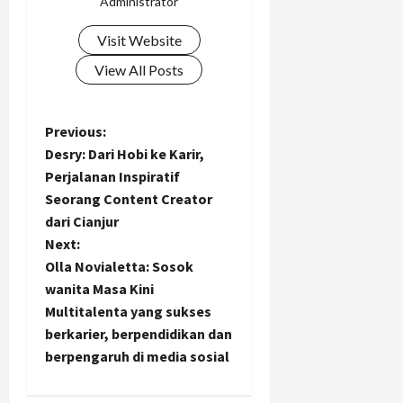
Administrator
Visit Website
View All Posts
P
Previous:
Desry: Dari Hobi ke Karir,
o
Perjalanan Inspiratif
Seorang Content Creator
s
dari Cianjur
t
Next:
Olla Novialetta: Sosok
n
wanita Masa Kini
Multitalenta yang sukses
a
berkarier, berpendidikan dan
berpengaruh di media sosial
v
i