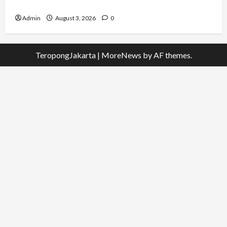
Rindam Jaya dan Halim
Admin
August 3, 2026
0
TeropongJakarta
|
MoreNews
by AF themes.