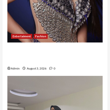
Entertaiment
Fashion
Sempat Gagal di Seleksi Akhir, Winda
Simanungkalit Bangkit dari Nol hingga
Wujudkan Mimpi Jadi Pramugari
Admin
August 3, 2026
0