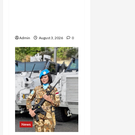
Barak Militer, Rizka
Varazita Rahim Buktikan
Diri Lewat Latsarmil di
Rindam Jaya dan Halim
Admin
August 3, 2026
0
News