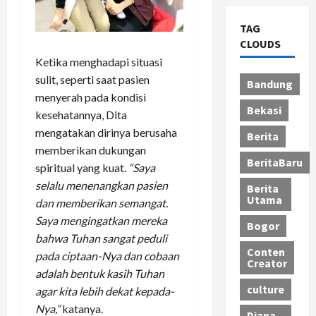
TAG
CLOUDS
Ketika menghadapi situasi
sulit, seperti saat pasien
Bandung
menyerah pada kondisi
Bekasi
kesehatannya, Dita
mengatakan dirinya berusaha
Berita
memberikan dukungan
BeritaBaru
spiritual yang kuat.
“Saya
selalu menenangkan pasien
Berita
Utama
dan memberikan semangat.
Saya mengingatkan mereka
Bogor
bahwa Tuhan sangat peduli
Conten
pada ciptaan-Nya dan cobaan
Creator
adalah bentuk kasih Tuhan
culture
agar kita lebih dekat kepada-
Nya,”
katanya.
Diana