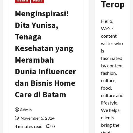
Health
News
Teropo
Menginspirasi!
Hello,
Dita Yunisa,
We’re
Tenaga
content
writer who
Kesehatan yang
is
Merambah
fascinated
by content
Dunia Influencer
fashion,
culture,
dan Bisnis Home
food,
Care di Batam
culture and
lifestyle.
We helps
Admin
clients
November 5, 2024
bring the
4 minutes read
0
right