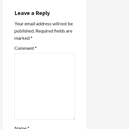
g
Leave a Reply
a
Your email address will not be
published.
Required fields are
t
marked
*
i
Comment
*
o
n
Name
*