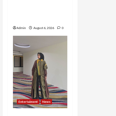
10 Tahun Mengabdi,
Risma Hasma Toni
Buktikan Bisa Sukses
Berkarier di Arab Saudi
Admin
August 6, 2026
0
Entertaiment
News
Dari Dunia Modeling ke