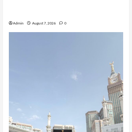
QueenzAngell, Model Asal Jakarta yang Meniti
Karier hingga ke Australia
Admin
August 7, 2026
0