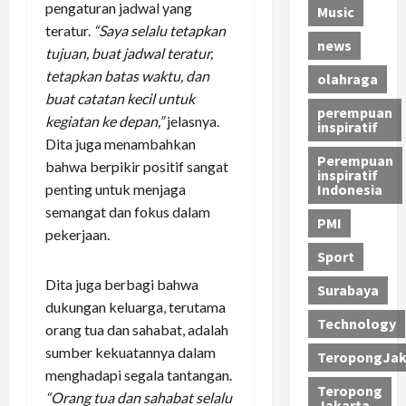
pengaturan jadwal yang
Music
teratur.
“Saya selalu tetapkan
news
tujuan, buat jadwal teratur,
tetapkan batas waktu, dan
olahraga
buat catatan kecil untuk
perempuan
kegiatan ke depan,”
jelasnya.
inspiratif
Dita juga menambahkan
Perempuan
bahwa berpikir positif sangat
inspiratif
penting untuk menjaga
Indonesia
semangat dan fokus dalam
PMI
pekerjaan.
Sport
Dita juga berbagi bahwa
Surabaya
dukungan keluarga, terutama
Technology
orang tua dan sahabat, adalah
sumber kekuatannya dalam
TeropongJak
menghadapi segala tantangan.
Teropong
“Orang tua dan sahabat selalu
Jakarta