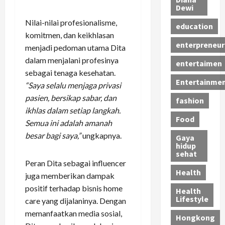
Dewi
Nilai-nilai profesionalisme,
education
komitmen, dan keikhlasan
enterpreneur
menjadi pedoman utama Dita
dalam menjalani profesinya
entertaimen
sebagai tenaga kesehatan.
Entertainme
“Saya selalu menjaga privasi
pasien, bersikap sabar, dan
fashion
ikhlas dalam setiap langkah.
Food
Semua ini adalah amanah
besar bagi saya,”
ungkapnya.
Gaya
hidup
sehat
Peran Dita sebagai influencer
Health
juga memberikan dampak
positif terhadap bisnis home
Health
Lifestyle
care yang dijalaninya. Dengan
memanfaatkan media sosial,
Hongkong