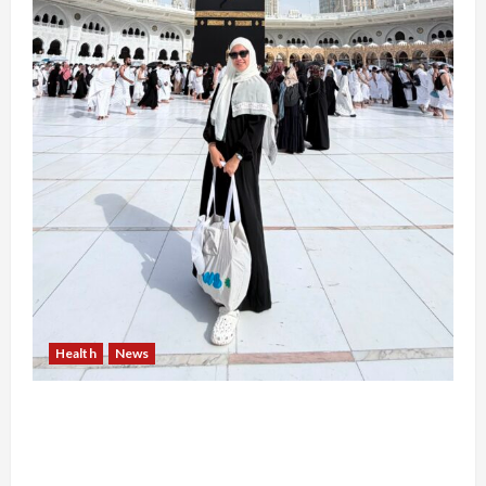
Health
News
Resign dari PNS Setelah 10 Tahun Mengabdi,
Risma Hasma Toni Buktikan Bisa Sukses
Berkarier di Arab Saudi