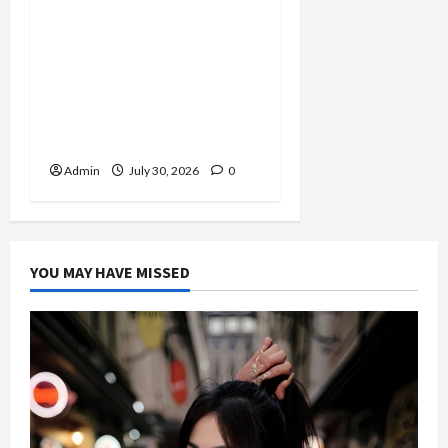
Perjuangan 4 Tahun
Serda (K) Afifah Amelia,
Dari Mengejar Cita-Cita
Abdi Negara hingga
Mengabdi dalam Satgas
Lebanon
Admin
July 30, 2026
0
YOU MAY HAVE MISSED