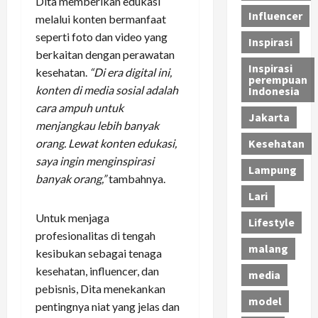
Dita memberikan edukasi
Influencer
melalui konten bermanfaat
seperti foto dan video yang
Inspirasi
berkaitan dengan perawatan
Inspirasi
kesehatan.
“Di era digital ini,
perempuan
konten di media sosial adalah
Indonesia
cara ampuh untuk
Jakarta
menjangkau lebih banyak
orang. Lewat konten edukasi,
Kesehatan
saya ingin menginspirasi
Lampung
banyak orang,”
tambahnya.
Lari
Untuk menjaga
Lifestyle
profesionalitas di tengah
malang
kesibukan sebagai tenaga
kesehatan, influencer, dan
media
pebisnis, Dita menekankan
model
pentingnya niat yang jelas dan