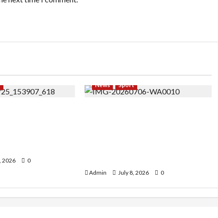
t
News
Sport
 Bangkit dari
ASTRAMI Ukir Sejarah di Rusia,
bu, Temukan
Master Dhentykitty Tampil
ewat Yoga dan
sebagai Guest Star
tyle
Performance Master Class
Internasional
, 2026
0
Admin
July 8, 2026
0