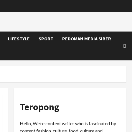
LIFESTYLE
SPORT
PEDOMAN MEDIA SIBER
Teropong
Hello, We’re content writer who is fascinated by
content fashion, culture, food, culture and