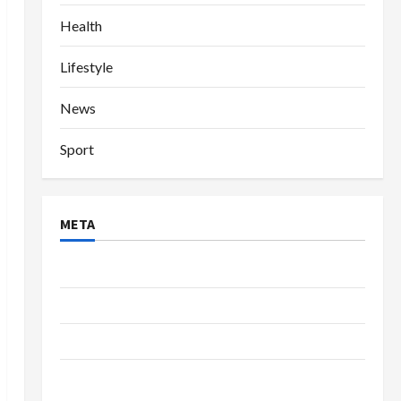
Health
Lifestyle
News
Sport
META
Log in
Entries feed
Comments feed
WordPress.org