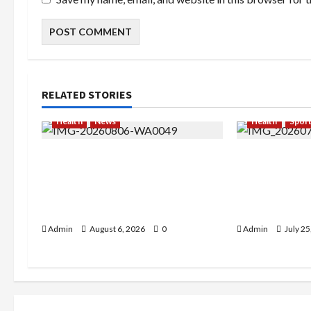
RELATED STORIES
Health
News
Health
Spor
Resign dari PNS Setelah 10
Sekar Mudita
Tahun Mengabdi, Risma Hasma
Kehilangan I
Toni Buktikan Bisa Sukses
Kedamaian L
Berkarier di Arab Saudi
Konten Lifes
Admin
August 6, 2026
0
Admin
July 25