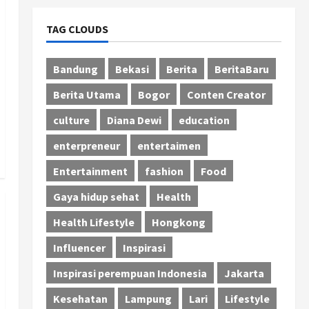
TAG CLOUDS
Bandung
Bekasi
Berita
BeritaBaru
Berita Utama
Bogor
Conten Creator
culture
Diana Dewi
education
enterpreneur
entertaimen
Entertainment
fashion
Food
Gaya hidup sehat
Health
Health Lifestyle
Hongkong
Influencer
Inspirasi
Inspirasi perempuan Indonesia
Jakarta
Kesehatan
Lampung
Lari
Lifestyle