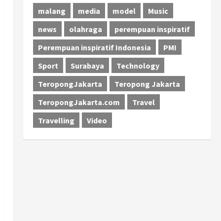
malang
media
model
Music
news
olahraga
perempuan inspiratif
Perempuan inspiratif Indonesia
PMI
Sport
Surabaya
Technology
TeropongJakarta
Teropong Jakarta
TeropongJakarta.com
Travel
Travelling
Video