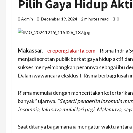
Pilih Gaya Hidup Akti
Admin
December 19, 2024
2 minutes read
0
Makassar
,
TeropongJakarta.com
– Risma Indria S
menjadi sorotan publik berkat gaya hidup aktif d
sukses menyeimbangkan perannya sebagai ibu denga
Dalam wawancara eksklusif, Risma berbagi kisah in
Risma memulai dengan menceritakan ketertarikannya
banyak,” ujarnya.
“Seperti penderita insomnia mung
insomnia, lalu saya mulai lari pagi. Malamnya, saya
Saat ditanya bagaimana ia mengatur waktu antara 