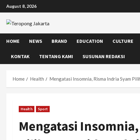
Skip
August 8, 2026
to
content
HOME
NEWS
BRAND
EDUCATION
CULTURE
KONTAK
TENTANG KAMI
SUSUNAN REDAKSI
Home
Health
Mengatasi Insomnia, Risma Indria Syam Pili
Health
Sport
Mengatasi Insomnia,