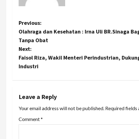
P
Previous:
Olahraga dan Kesehatan : Irna Uli BR.Sinaga Ba
o
Tanpa Obat
s
Next:
Faisol Riza, Wakil Menteri Perindustrian, Duku
t
Industri
n
a
Leave a Reply
v
Your email address will not be published.
Required fields
i
Comment
*
g