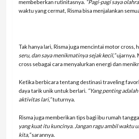
membeberkan rutinitasnya.
“Pagi-pagi saya olahra
waktu yang cermat, Risma bisa menjalankan semu
Tak hanya lari, Risma juga mencintai motor cross, 
seru, dan saya menikmatinya sejak kecil,”
ujarnya. 
cross sebagai cara menyalurkan energi dan menikm
Ketika berbicara tentang destinasi traveling fav
daya tarik unik untuk berlari.
“Yang penting adal
aktivitas lari,”
tuturnya.
Risma juga memberikan tips bagi ibu rumah tangga l
yang kuat itu kuncinya. Jangan ragu ambil waktu u
kita,”
sarannya.