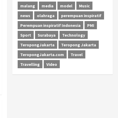
malang
media
model
Music
news
olahraga
perempuan inspiratif
Perempuan inspiratif Indonesia
PMI
Sport
Surabaya
Technology
TeropongJakarta
Teropong Jakarta
TeropongJakarta.com
Travel
Travelling
Video