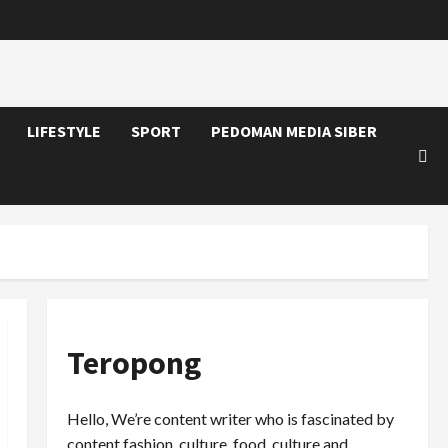
LIFESTYLE
SPORT
PEDOMAN MEDIA SIBER
Teropong
Hello, We’re content writer who is fascinated by
content fashion, culture, food, culture and