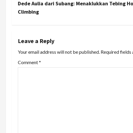
s
Dede Aulia dari Subang: Menaklukkan Tebing 
Climbing
t
n
a
Leave a Reply
Your email address will not be published.
Required fields
v
Comment
*
i
g
a
t
i
o