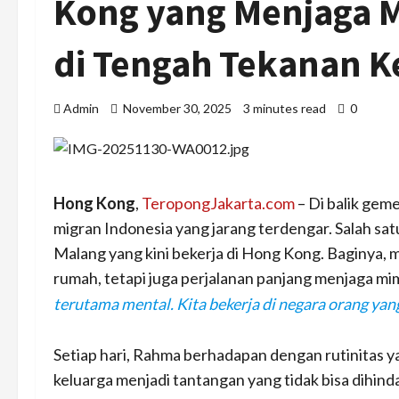
Kong yang Menjaga M
di Tengah Tekanan K
Admin
November 30, 2025
3 minutes read
0
Hong Kong
,
TeropongJakarta.com
– Di balik geme
migran Indonesia yang jarang terdengar. Salah sa
Malang yang kini bekerja di Hong Kong. Baginya, m
rumah, tetapi juga perjalanan panjang menjaga mi
terutama mental. Kita bekerja di negara orang yang 
Setiap hari, Rahma berhadapan dengan rutinitas ya
keluarga menjadi tantangan yang tidak bisa dihin