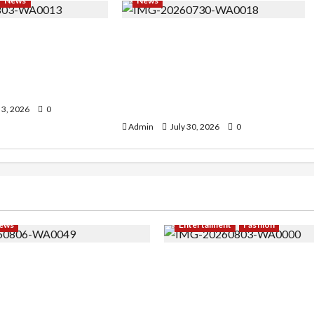
News
News
odeling ke Barak
Perjuangan 4 Tahun Serda (K)
a Varazita Rahim
Afifah Amelia, Dari Mengejar
i Lewat Latsarmil
Cita-Cita Abdi Negara hingga
ya dan Halim
Mengabdi dalam Satgas
Lebanon
 3, 2026
0
Admin
July 30, 2026
0
ews
Entertaiment
Fashion
i PNS Setelah 10 Tahun
Sempat Gagal di Seleksi A
 Risma Hasma Toni
Simanungkalit Bangkit dar
isa Sukses Berkarier di
hingga Wujudkan Mimpi Ja