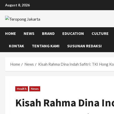
Skip
August 8, 2026
to
content
HOME
NEWS
BRAND
EDUCATION
CULTURE
KONTAK
TENTANG KAMI
SUSUNAN REDAKSI
Home
News
Kisah Rahma Dina Indah Safitri: TKI Hong K
Health
News
Kisah Rahma Dina Ind