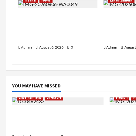
Health
News
Entertaiment
Resign dari PNS Setelah 10
Dari Dunia M
Tahun Mengabdi, Risma Hasma
Militer, Rizk
Toni Buktikan Bisa Sukses
Buktikan Dir
Berkarier di Arab Saudi
di Rindam Ja
Admin
August 6, 2026
0
Admin
August
YOU MAY HAVE MISSED
Entertaiment
Lifestyle
Health
N
QueenzAngell, Model Asal Jakarta
Resign dar
yang Meniti Karier hingga ke
Mengabdi,
Australia
Buktikan B