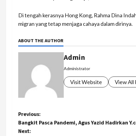
Di tengah kerasnya Hong Kong, Rahma Dina Indah S
migran yang tetap menjaga cahaya dalam dirinya.
ABOUT THE AUTHOR
Admin
Administrator
Visit Website
View All
P
Previous:
Bangkit Pasca Pandemi, Agus Yazid Hadirkan Y.
o
Next: