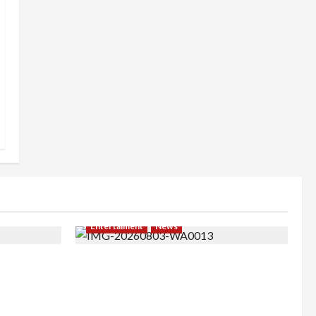
Entertaiment
News
khir, Winda
Dari Dunia Modeling ke Barak Militer,
i Nol
Rizka Varazita Rahim Buktikan Diri
di
Lewat Latsarmil di Rindam Jaya dan