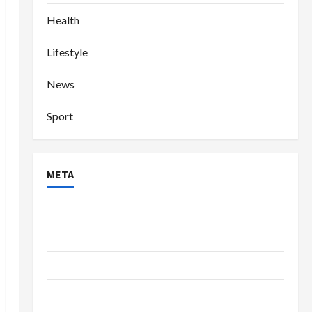
Health
Lifestyle
News
Sport
META
Log in
Entries feed
Comments feed
WordPress.org