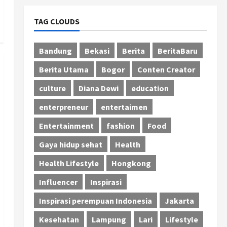
TAG CLOUDS
Bandung
Bekasi
Berita
BeritaBaru
Berita Utama
Bogor
Conten Creator
culture
Diana Dewi
education
enterpreneur
entertaimen
Entertainment
fashion
Food
Gaya hidup sehat
Health
Health Lifestyle
Hongkong
Influencer
Inspirasi
Inspirasi perempuan Indonesia
Jakarta
Kesehatan
Lampung
Lari
Lifestyle