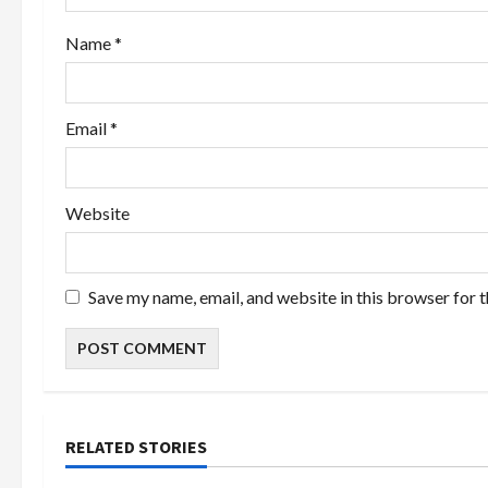
n
Name
*
Email
*
Website
Save my name, email, and website in this browser for 
RELATED STORIES