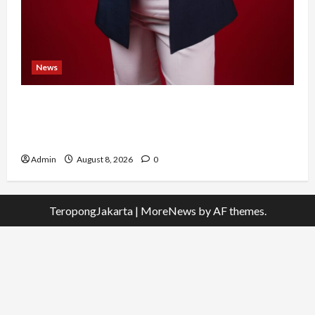
News
Banyak Founder Punya Ide Besar, Ika Afifah
Bangun ConnectX agar Mereka Menemukan
Orang yang Tepat
Admin
August 8, 2026
0
TeropongJakarta
|
MoreNews
by AF themes.