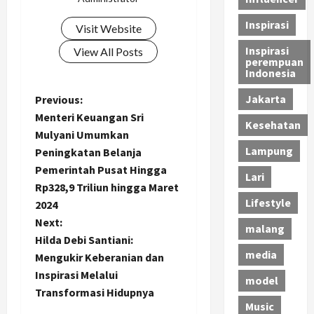
Inspirasi
Visit Website
Inspirasi
View All Posts
perempuan
Indonesia
P
Jakarta
Previous:
Menteri Keuangan Sri
Kesehatan
o
Mulyani Umumkan
Lampung
Peningkatan Belanja
s
Pemerintah Pusat Hingga
Lari
t
Rp328,9 Triliun hingga Maret
Lifestyle
2024
n
Next:
malang
Hilda Debi Santiani:
a
media
Mengukir Keberanian dan
Inspirasi Melalui
v
model
Transformasi Hidupnya
i
Music