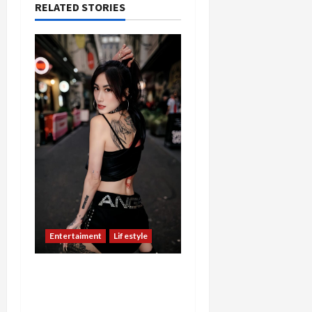
RELATED STORIES
Entertaiment
Lifestyle
QueenzAngell, Model Asal
Jakarta yang Meniti
Karier hingga ke Australia