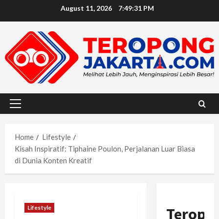
Skip
August 11, 2026
7:49:32 PM
to
content
Primary
Menu
Home
Lifestyle
Kisah Inspiratif: Tiphaine Poulon, Perjalanan Luar Biasa
di Dunia Konten Kreatif
Lifestyle
Teropo