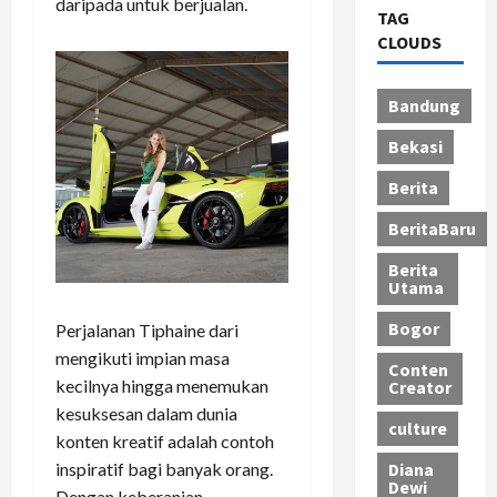
daripada untuk berjualan.
TAG
CLOUDS
Bandung
Bekasi
Berita
BeritaBaru
Berita
Utama
Bogor
Perjalanan Tiphaine dari
mengikuti impian masa
Conten
kecilnya hingga menemukan
Creator
kesuksesan dalam dunia
culture
konten kreatif adalah contoh
inspiratif bagi banyak orang.
Diana
Dewi
Dengan keberanian,