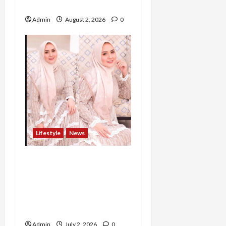
Artist Profesional
Admin
August 2, 2026
0
Lifestyle
News
Bukan Sekadar Berbisnis,
Ivana Wibowo Percaya
Relasi dan Keseimbangan
Hidup Adalah Kunci
Bertumbuh
Admin
July 2, 2026
0