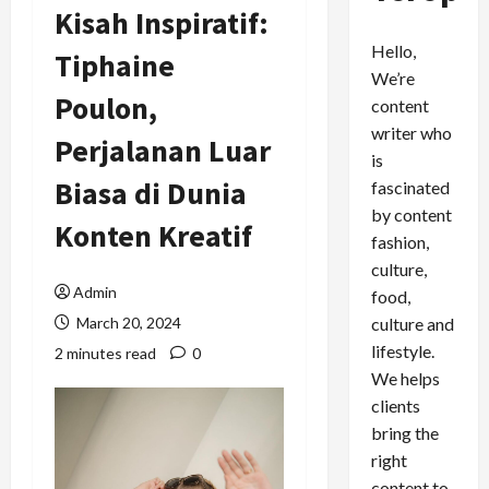
Kisah Inspiratif:
Hello,
Tiphaine
We’re
Poulon,
content
writer who
Perjalanan Luar
is
Biasa di Dunia
fascinated
by content
Konten Kreatif
fashion,
culture,
Admin
food,
culture and
March 20, 2024
lifestyle.
2 minutes read
0
We helps
clients
bring the
right
content to