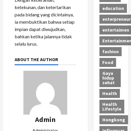
ketekunan, dan ketertarikan
education
pada bidang yang dicintainya,
enterpreneur
ia membuktikan bahwa setiap
impian dapat diwujudkan,
entertaimen
bahkan ketika jalannya tidak
Entertainme
selalu lurus.
fashion
ABOUT THE AUTHOR
Food
Gaya
hidup
sehat
Health
Health
Lifestyle
Admin
Hongkong
Influencer
Administrator