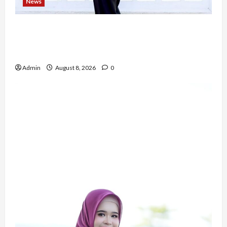
News
Bripda Ribkah Dwi Agussuciati, Atlet Bela Diri
NTB yang Bertransformasi Menjadi Polwan
Inspiratif
Admin
August 8, 2026
0