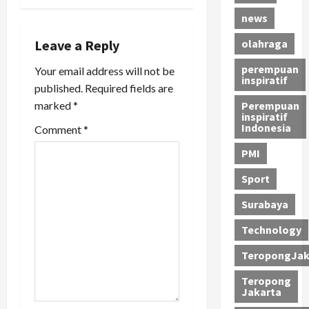
news
g
Leave a Reply
olahraga
a
perempuan
Your email address will not be
t
inspiratif
published.
Required fields are
marked
*
Perempuan
i
inspiratif
Indonesia
Comment
*
o
PMI
n
Sport
Surabaya
Technology
TeropongJak
Teropong
Jakarta