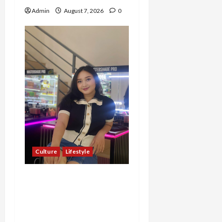
Admin
August 7, 2026
0
Culture
Lifestyle
Pernah Bawa Budaya
Jawa Barat ke Luar
Negeri, Jihan Nabillah
Kini Sukses Jadi Makeup