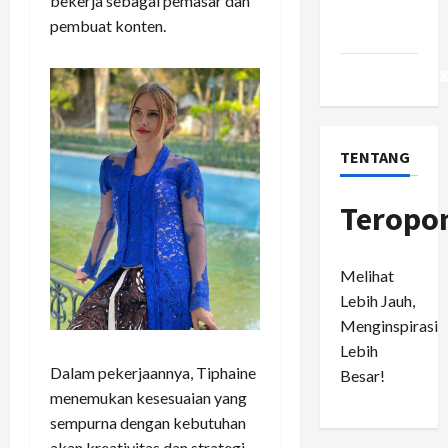
bekerja sebagai pemasar dan
Comments
pembuat konten.
feed
WordPress.or
TENTANG
Teropo
Melihat
Lebih Jauh,
Menginspirasi
Lebih
Dalam pekerjaannya, Tiphaine
Besar!
menemukan kesesuaian yang
sempurna dengan kebutuhan
akan kreativitas dan strategi.