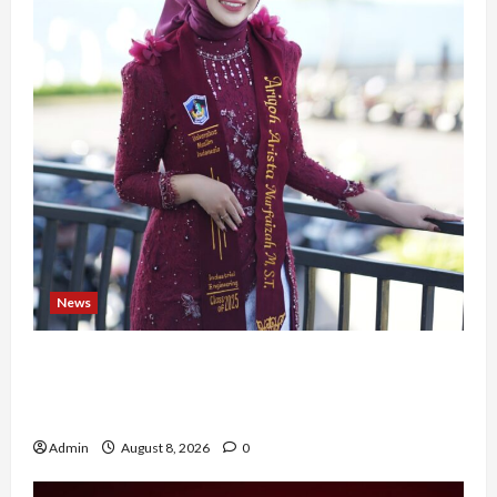
News
Tak Takut Bermimpi, Ariqoh Arista Nurfaizah
Buktikan Setiap Perempuan Punya Waktu untuk
Bersinar
Admin
August 8, 2026
0