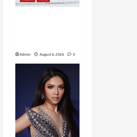
Resign dari PNS Setelah
10 Tahun Mengabdi,
Risma Hasma Toni
Buktikan Bisa Sukses
Berkarier di Arab Saudi
Admin
August 6, 2026
0