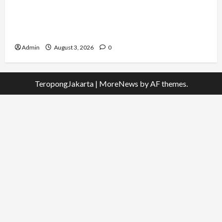
Dari Dunia Modeling ke Barak Militer, Rizka
Varazita Rahim Buktikan Diri Lewat Latsarmil di
Rindam Jaya dan Halim
Admin
August 3, 2026
0
TeropongJakarta
|
MoreNews
by AF themes.