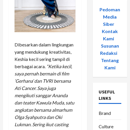
Pedoman
Media
Siber
-
Kontak
Kami
-
Dibesarkan dalam lingkungan
Susunan
yang mendukung kreativitas,
Redaksi
-
Keshia kecil sering tampil di
Tentang
berbagai acara.
“Ketika kecil,
Kami
saya pernah bermain di film
‘Gerhana’ dan TVRI bersama
Ati Cancer. Saya juga
USEFUL
mengikuti sanggar Ananda
LINKS
dan teater Kawula Muda, satu
angkatan bersama almarhum
Brand
Olga Syahputra dan Oki
Lukman. Sering ikut casting
Culture