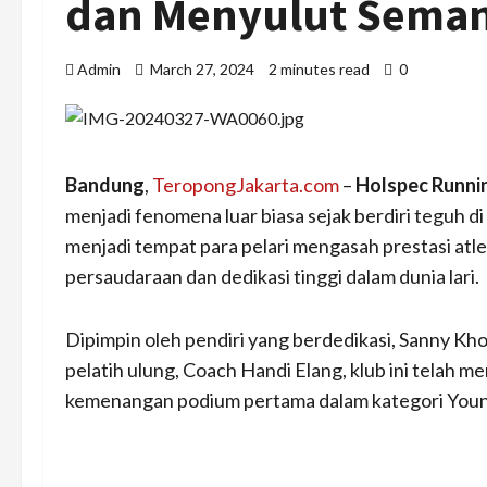
dan Menyulut Semang
Admin
March 27, 2024
2 minutes read
0
Bandung
,
TeropongJakarta.com
–
Holspec Runni
menjadi fenomena luar biasa sejak berdiri teguh di
menjadi tempat para pelari mengasah prestasi at
persaudaraan dan dedikasi tinggi dalam dunia lari.
Dipimpin oleh pendiri yang berdedikasi, Sanny Kho
pelatih ulung, Coach Handi Elang, klub ini telah m
kemenangan podium pertama dalam kategori Youn