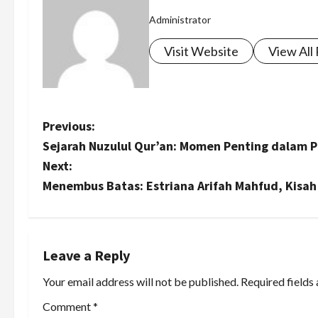
Administrator
Visit Website
View All
P
Previous:
Sejarah Nuzulul Qur’an: Momen Penting dalam P
o
Next:
s
Menembus Batas: Estriana Arifah Mahfud, Kisah 
t
n
Leave a Reply
a
Your email address will not be published.
Required fields
v
Comment
*