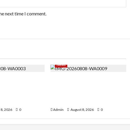
the next time I comment.
News
rmimpi, Ariqoh
Banyak Founder Punya Ide
izah Buktikan
Besar, Ika Afifah Bangun
mpuan Punya Waktu
ConnectX agar Mereka
ar
Menemukan Orang yang Tepat
 8, 2026
0
Admin
August 8, 2026
0