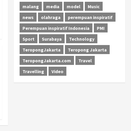
malang
media
model
Music
news
olahraga
perempuan inspiratif
Perempuan inspiratif Indonesia
PMI
Sport
Surabaya
Technology
TeropongJakarta
Teropong Jakarta
TeropongJakarta.com
Travel
Travelling
Video