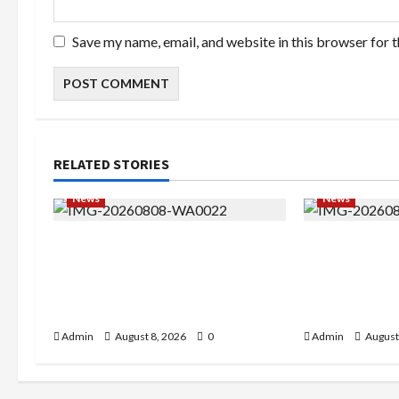
Save my name, email, and website in this browser for 
RELATED STORIES
News
News
Bripda Ribkah Dwi Agussuciati,
Tak Takut Be
Atlet Bela Diri NTB yang
Arista Nurfa
Bertransformasi Menjadi
Setiap Pere
Polwan Inspiratif
untuk Bersin
Admin
August 8, 2026
0
Admin
August