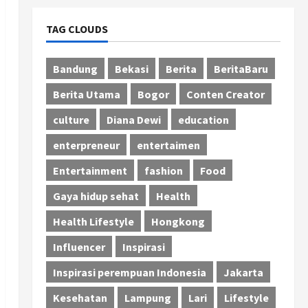
TAG CLOUDS
Bandung
Bekasi
Berita
BeritaBaru
Berita Utama
Bogor
Conten Creator
culture
Diana Dewi
education
enterpreneur
entertaimen
Entertainment
fashion
Food
Gaya hidup sehat
Health
Health Lifestyle
Hongkong
Influencer
Inspirasi
Inspirasi perempuan Indonesia
Jakarta
Kesehatan
Lampung
Lari
Lifestyle