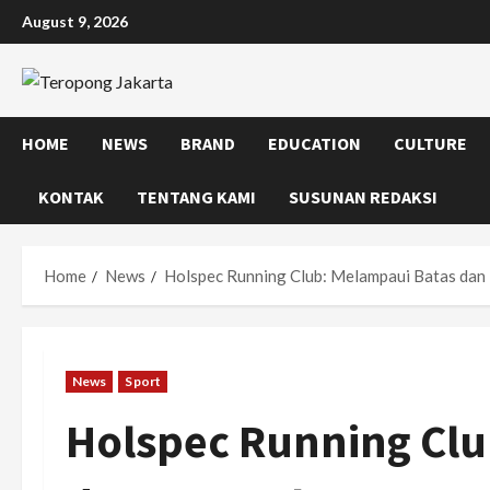
Skip
August 9, 2026
to
content
HOME
NEWS
BRAND
EDUCATION
CULTURE
KONTAK
TENTANG KAMI
SUSUNAN REDAKSI
Home
News
Holspec Running Club: Melampaui Batas dan
News
Sport
Holspec Running Clu