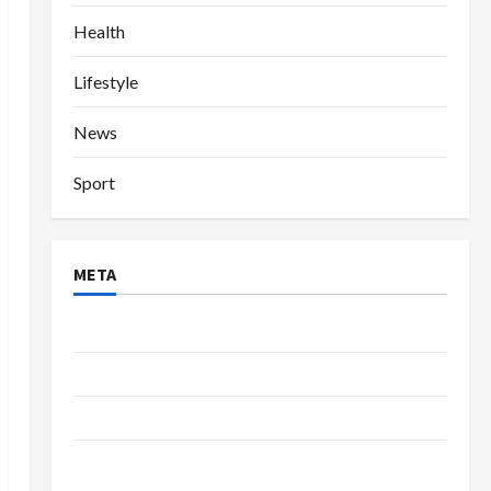
Health
Lifestyle
News
Sport
META
Log in
Entries feed
Comments feed
WordPress.org