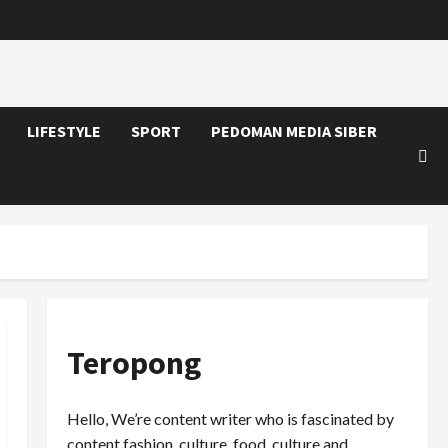
LIFESTYLE
SPORT
PEDOMAN MEDIA SIBER
Teropong
Hello, We’re content writer who is fascinated by
content fashion, culture, food, culture and