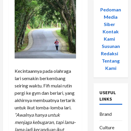
Pedoman
Media
Siber
-
Kontak
Kami
-
Susunan
Redaksi
-
Tentang
Kami
Kecintaannya pada olahraga
lari semakin berkembang
seiring waktu. Fifi mulai rutin
USEFUL
pergi ke gym dan berlari, yang
LINKS
akhirnya membuatnya tertarik
untuk ikut lomba-lomba lari.
Brand
“Awalnya hanya untuk
menjaga kebugaran, tapi lama-
Culture
lama jadi kecanduan ikut