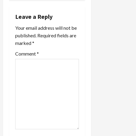
i
Leave a Reply
g
Your email address will not be
a
published.
Required fields are
marked
*
t
Comment
*
i
o
n