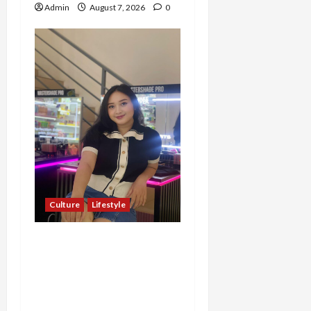
Admin
August 7, 2026
0
Culture
Lifestyle
Pernah Bawa Budaya
Jawa Barat ke Luar
Negeri, Jihan Nabillah
Kini Sukses Jadi Makeup
Artist Profesional