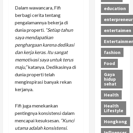
Dalam wawancara, Fifi
education
berbagi cerita tentang
enterpreneur
pengalamannya bekerja di
dunia properti.
“Setiap tahun
entertaimen
saya mendapatkan
Entertainme
penghargaan karena dedikasi
dan kerja keras. Itu sangat
fashion
memotivasi saya untuk terus
Food
maju,”
katanya. Dedikasinya di
Gaya
dunia properti telah
hidup
menginspirasi banyak rekan
sehat
kerjanya.
Health
Fifi juga menekankan
Health
Lifestyle
pentingnya konsistensi dalam
mencapai kesuksesan.
“Kunci
Hongkong
utama adalah konsistensi.
Influencer