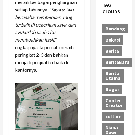
meraih berbagai penghargaan
TAG
setiap tahunnya.
“Saya selalu
CLOUDS
berusaha memberikan yang
terbaik di pekerjaan saya, dan
Bandung
syukurlah usaha itu
membuahkan hasil,”
Bekasi
ungkapnya. Ia pernah meraih
Berita
peringkat 2-3 dan bahkan
BeritaBaru
menjadi penjual terbaik di
kantornya.
Berita
Utama
Bogor
Conten
Creator
culture
Diana
Dewi