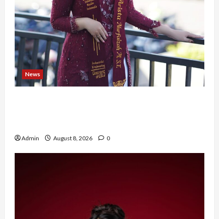
News
Tak Takut Bermimpi, Ariqoh Arista Nurfaizah
Buktikan Setiap Perempuan Punya Waktu untuk
Bersinar
Admin
August 8, 2026
0