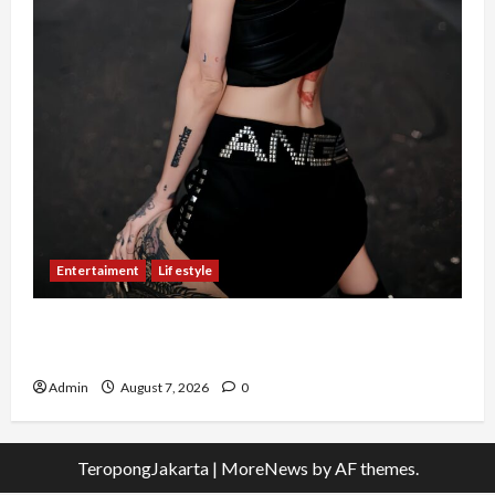
Entertaiment
Lifestyle
QueenzAngell, Model Asal Jakarta yang Meniti
Karier hingga ke Australia
Admin
August 7, 2026
0
TeropongJakarta
|
MoreNews
by AF themes.