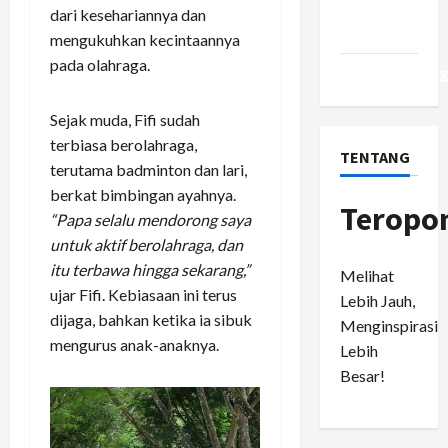
Comments
dari kesehariannya dan
feed
mengukuhkan kecintaannya
pada olahraga.
WordPress.or
Sejak muda, Fifi sudah
terbiasa berolahraga,
TENTANG
terutama badminton dan lari,
berkat bimbingan ayahnya.
Teropo
“Papa selalu mendorong saya
untuk aktif berolahraga, dan
itu terbawa hingga sekarang,”
Melihat
ujar Fifi. Kebiasaan ini terus
Lebih Jauh,
dijaga, bahkan ketika ia sibuk
Menginspirasi
mengurus anak-anaknya.
Lebih
Besar!