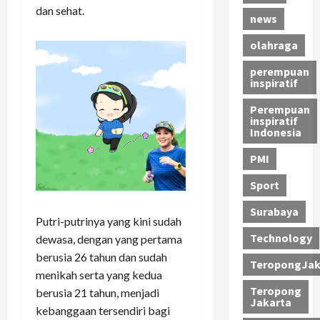
dan sehat.
news
olahraga
perempuan
inspiratif
Perempuan
inspiratif
Indonesia
PMI
Sport
Surabaya
Putri-putrinya yang kini sudah
Technology
dewasa, dengan yang pertama
berusia 26 tahun dan sudah
TeropongJak
menikah serta yang kedua
Teropong
berusia 21 tahun, menjadi
Jakarta
kebanggaan tersendiri bagi