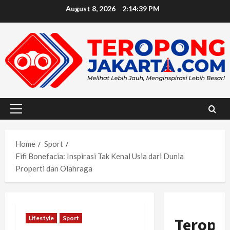
Skip
August 8, 2026
2:14:40 PM
to
content
Primary
Menu
Home
Sport
Fifi Bonefacia: Inspirasi Tak Kenal Usia dari Dunia
Properti dan Olahraga
Lifestyle
Sport
Teropo