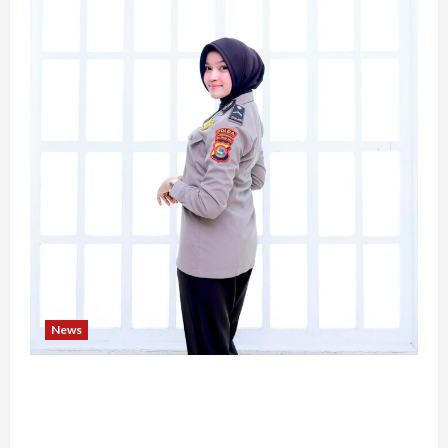
News
Bripda Ribkah Dwi Agussuciati, Atlet Bela Diri
NTB yang Bertransformasi Menjadi Polwan
Inspiratif