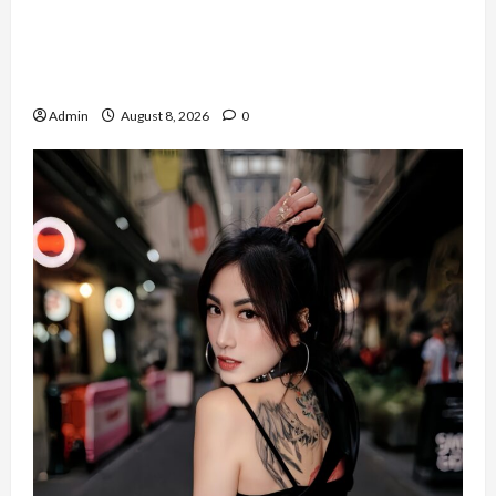
Banyak Founder Punya Ide Besar, Ika Afifah
Bangun ConnectX agar Mereka Menemukan
Orang yang Tepat
Admin
August 8, 2026
0