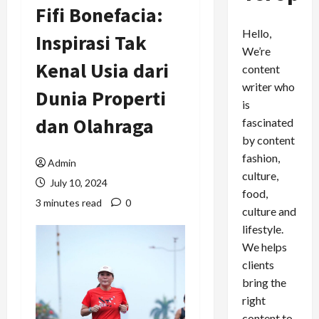
Fifi Bonefacia:
Hello,
Inspirasi Tak
We’re
Kenal Usia dari
content
writer who
Dunia Properti
is
dan Olahraga
fascinated
by content
fashion,
Admin
culture,
July 10, 2024
food,
3 minutes read
0
culture and
lifestyle.
We helps
clients
bring the
right
content to