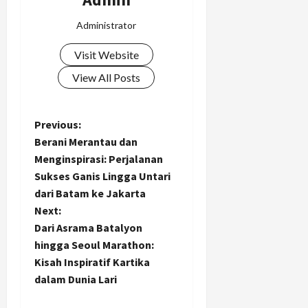
Administrator
Visit Website
View All Posts
P
Previous:
Berani Merantau dan
o
Menginspirasi: Perjalanan
Sukses Ganis Lingga Untari
s
dari Batam ke Jakarta
t
Next:
Dari Asrama Batalyon
n
hingga Seoul Marathon:
Kisah Inspiratif Kartika
a
dalam Dunia Lari
v