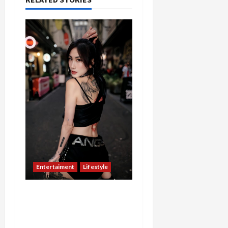
Entertaiment
Lifestyle
QueenzAngell, Model Asal
Jakarta yang Meniti
Karier hingga ke Australia