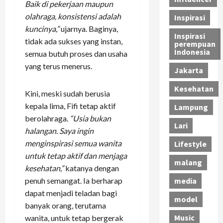
Baik di pekerjaan maupun
olahraga, konsistensi adalah
Inspirasi
kuncinya,”
ujarnya. Baginya,
Inspirasi
tidak ada sukses yang instan,
perempuan
Indonesia
semua butuh proses dan usaha
yang terus menerus.
Jakarta
Kesehatan
Kini, meski sudah berusia
kepala lima, Fifi tetap aktif
Lampung
berolahraga.
“Usia bukan
Lari
halangan. Saya ingin
menginspirasi semua wanita
Lifestyle
untuk tetap aktif dan menjaga
malang
kesehatan,”
katanya dengan
penuh semangat. Ia berharap
media
dapat menjadi teladan bagi
model
banyak orang, terutama
Music
wanita, untuk tetap bergerak