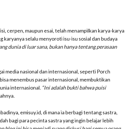
uisi, cerpen, maupun esai, telah menampilkan karya-karya
g karyanya selalu menyoroti isu-isu sosial dan budaya
tang dunia di luar sana, bukan hanya tentang perasaan
ai media nasional dan internasional, seperti Porch
a bisa menembus pasar internasional, membuktikan
unia internasional.
“Ini adalah bukti bahwa puisi
ahnya.
ribadinya, emisuy.id, di mana ia berbagi tentang sastra,
dah bagi para pecinta sastra yang ingin belajar lebih
p blog ini bisa menjadi ruang diskusi bagi semua orang