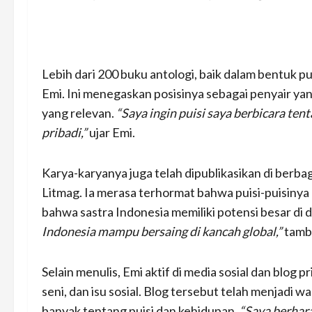
Lebih dari 200 buku antologi, baik dalam bentuk p
Emi. Ini menegaskan posisinya sebagai penyair yan
yang relevan.
“Saya ingin puisi saya berbicara ten
pribadi,”
ujar Emi.
Karya-karyanya juga telah dipublikasikan di berbag
Litmag. Ia merasa terhormat bahwa puisi-puisiny
bahwa sastra Indonesia memiliki potensi besar di d
Indonesia mampu bersaing di kancah global,”
tamb
Selain menulis, Emi aktif di media sosial dan blog p
seni, dan isu sosial. Blog tersebut telah menjadi wa
banyak tentang puisi dan kehidupan.
“Saya berhara