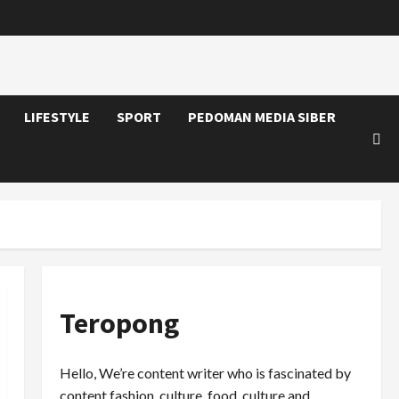
LIFESTYLE
SPORT
PEDOMAN MEDIA SIBER
Teropong
Hello, We’re content writer who is fascinated by
content fashion, culture, food, culture and