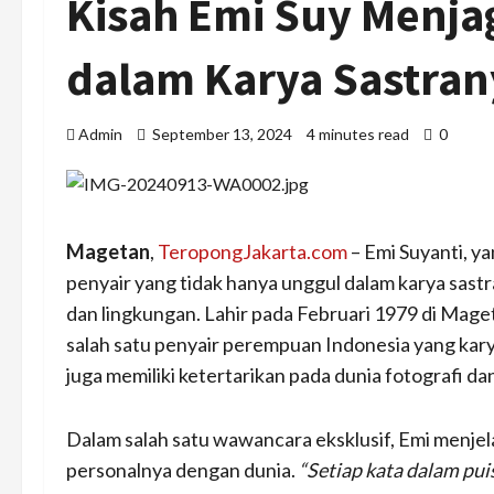
Kisah Emi Suy Menj
dalam Karya Sastran
Admin
September 13, 2024
4 minutes read
0
Magetan
,
TeropongJakarta.com
– Emi Suyanti, y
penyair yang tidak hanya unggul dalam karya sastr
dan lingkungan. Lahir pada Februari 1979 di Mage
salah satu penyair perempuan Indonesia yang kary
juga memiliki ketertarikan pada dunia fotografi dan
Dalam salah satu wawancara eksklusif, Emi menjel
personalnya dengan dunia.
“Setiap kata dalam pui