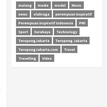
malang
media
model
Music
news
olahraga
perempuan inspiratif
Perempuan inspiratif Indonesia
PMI
Sport
Surabaya
Technology
TeropongJakarta
Teropong Jakarta
TeropongJakarta.com
Travel
Travelling
Video