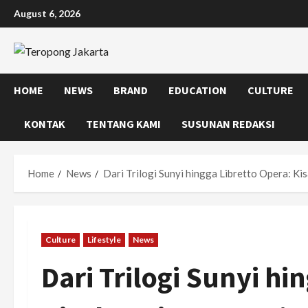
Skip
August 6, 2026
to
content
HOME
NEWS
BRAND
EDUCATION
CULTURE
KONTAK
TENTANG KAMI
SUSUNAN REDAKSI
Home
News
Dari Trilogi Sunyi hingga Libretto Opera: 
Culture
Lifestyle
News
Dari Trilogi Sunyi hi