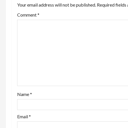
Your email address will not be published.
Required fields
v
Comment
*
i
g
a
t
i
o
n
Name
*
Email
*