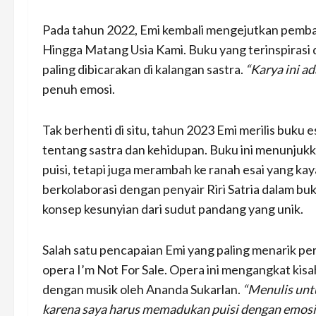
Pada tahun 2022, Emi kembali mengejutkan pemba
Hingga Matang Usia Kami. Buku yang terinspirasi da
paling dibicarakan di kalangan sastra.
“Karya ini a
penuh emosi.
Tak berhenti di situ, tahun 2023 Emi merilis buku e
tentang sastra dan kehidupan. Buku ini menunjuk
puisi, tetapi juga merambah ke ranah esai yang kaya
berkolaborasi dengan penyair Riri Satria dalam bu
konsep kesunyian dari sudut pandang yang unik.
Salah satu pencapaian Emi yang paling menarik per
opera I’m Not For Sale. Opera ini mengangkat kis
dengan musik oleh Ananda Sukarlan.
“Menulis unt
karena saya harus memadukan puisi dengan emosi