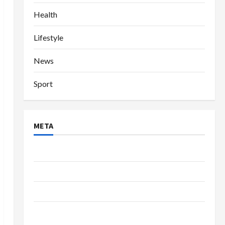
Health
Lifestyle
News
Sport
META
Log in
Entries feed
Comments feed
WordPress.org