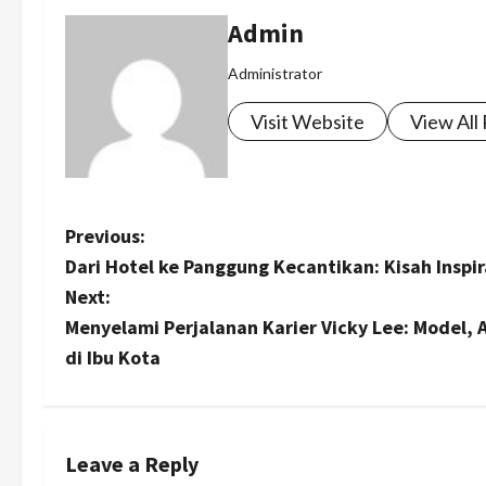
Admin
Administrator
Visit Website
View All
P
Previous:
Dari Hotel ke Panggung Kecantikan: Kisah Inspi
o
Next:
s
Menyelami Perjalanan Karier Vicky Lee: Model, 
di Ibu Kota
t
n
a
Leave a Reply