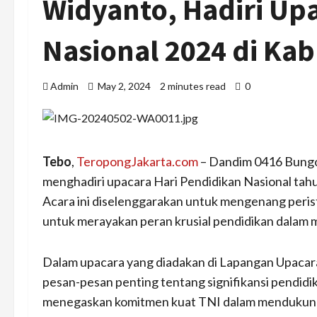
Widyanto, Hadiri Up
Nasional 2024 di Ka
Admin
May 2, 2024
2 minutes read
0
Tebo
,
TeropongJakarta.com
– Dandim 0416 Bungo T
menghadiri upacara Hari Pendidikan Nasional ta
Acara ini diselenggarakan untuk mengenang perist
untuk merayakan peran krusial pendidikan dalam
Dalam upacara yang diadakan di Lapangan Upacar
pesan-pesan penting tentang signifikansi pendidi
menegaskan komitmen kuat TNI dalam mendukung 