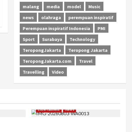
malang
media
model
Music
news
olahraga
perempuan inspiratif
Perempuan inspiratif Indonesia
PMI
Sport
Surabaya
Technology
TeropongJakarta
Teropong Jakarta
TeropongJakarta.com
Travel
Travelling
Video
Entertaiment
News
khir, Winda
Dari Dunia Modeling ke Barak Militer,