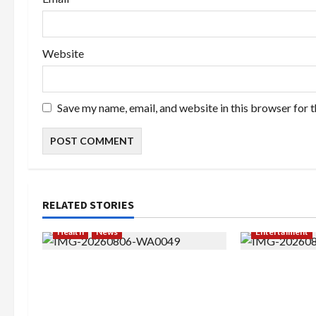
Website
Save my name, email, and website in this browser for 
RELATED STORIES
Health
News
Entertaiment
Resign dari PNS Setelah 10
Dari Dunia M
Tahun Mengabdi, Risma Hasma
Militer, Rizk
Toni Buktikan Bisa Sukses
Buktikan Dir