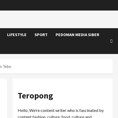
LIFESTYLE
SPORT
PEDOMAN MEDIA SIBER
en Tebo
Teropong
Hello, We’re content writer who is fascinated by
content fashion, culture, food, culture and