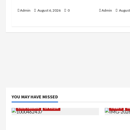
Berkarier di Arab Saudi
di Rindam Ja
Admin
August 6, 2026
0
Admin
August
YOU MAY HAVE MISSED
Entertaiment
Lifestyle
Health
N
QueenzAngell, Model Asal Jakarta
Resign dar