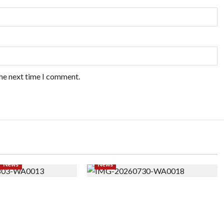
the next time I comment.
News
News
odeling ke Barak
Perjuangan 4 Tahun Serda (K)
a Varazita Rahim
Afifah Amelia, Dari Mengejar
i Lewat Latsarmil
Cita-Cita Abdi Negara hingga