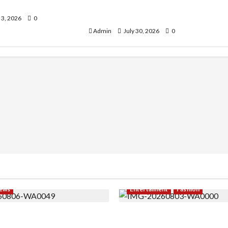
ya dan Halim
Mengabdi dalam Satgas
Lebanon
 3, 2026
0
Admin
July 30, 2026
0
ews
Entertaiment
Fashion
i PNS Setelah 10 Tahun
Sempat Gagal di Seleksi A