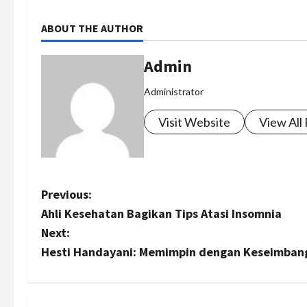
ABOUT THE AUTHOR
Admin
Administrator
Visit Website
View All
P
Previous:
Ahli Kesehatan Bagikan Tips Atasi Insomnia
o
Next:
s
Hesti Handayani: Memimpin dengan Keseimbanga
t