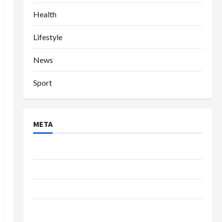
Health
Lifestyle
News
Sport
META
Log in
Entries feed
Comments feed
WordPress.org