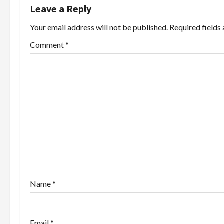
n
Leave a Reply
a
Your email address will not be published.
Required fields
v
Comment
*
i
g
a
t
i
o
Name
*
n
Email
*