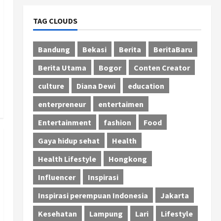
TAG CLOUDS
Bandung
Bekasi
Berita
BeritaBaru
Berita Utama
Bogor
Conten Creator
culture
Diana Dewi
education
enterpreneur
entertaimen
Entertainment
fashion
Food
Gaya hidup sehat
Health
Health Lifestyle
Hongkong
Influencer
Inspirasi
Inspirasi perempuan Indonesia
Jakarta
Kesehatan
Lampung
Lari
Lifestyle