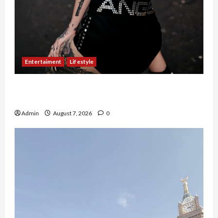
Entertaiment
Lifestyle
QueenzAngell, Model Asal Jakarta yang Meniti
Karier hingga ke Australia
Admin
August 7, 2026
0