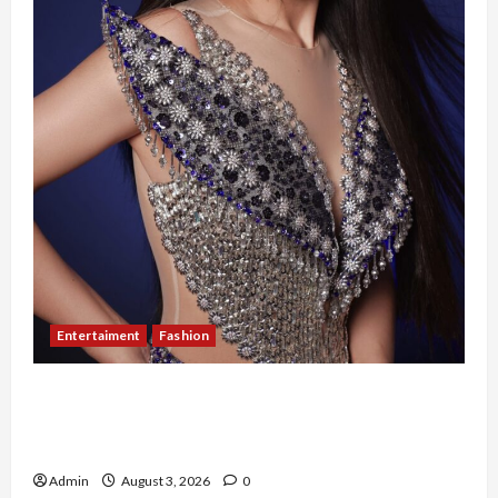
Entertaiment
Fashion
Sempat Gagal di Seleksi Akhir, Winda
Simanungkalit Bangkit dari Nol hingga
Wujudkan Mimpi Jadi Pramugari
Admin
August 3, 2026
0