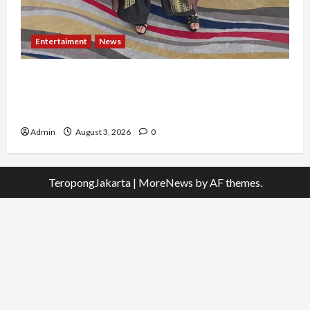
Entertaiment
News
Dari Dunia Modeling ke Barak Militer, Rizka
Varazita Rahim Buktikan Diri Lewat Latsarmil di
Rindam Jaya dan Halim
Admin
August 3, 2026
0
TeropongJakarta
|
MoreNews
by AF themes.