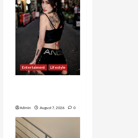
Entertaiment
Lifestyle
QueenzAngell, Model Asal
Jakarta yang Meniti
Karier hingga ke Australia
Admin
August 7, 2026
0