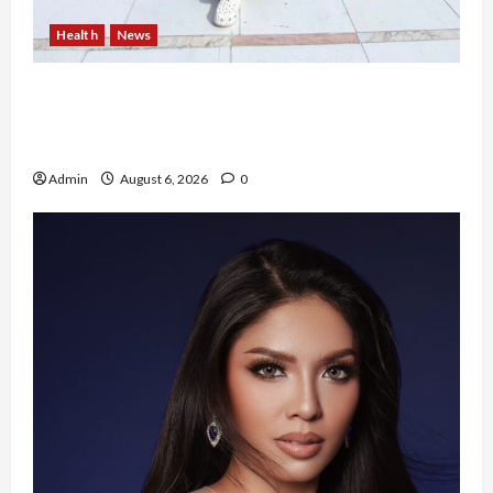
Health
News
Resign dari PNS Setelah 10 Tahun Mengabdi,
Risma Hasma Toni Buktikan Bisa Sukses
Berkarier di Arab Saudi
Admin
August 6, 2026
0