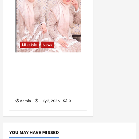
Lifestyle
News
Bukan Sekadar Berbisnis,
Ivana Wibowo Percaya
Relasi dan Keseimbangan
Hidup Adalah Kunci
Bertumbuh
Admin
July 2, 2026
0
YOU MAY HAVE MISSED