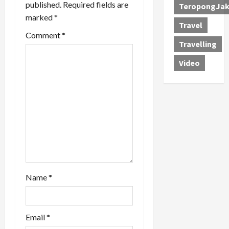
t
published.
Required fields are
TeropongJak
marked
*
i
Travel
Comment
*
o
Travelling
n
Video
Name
*
Email
*