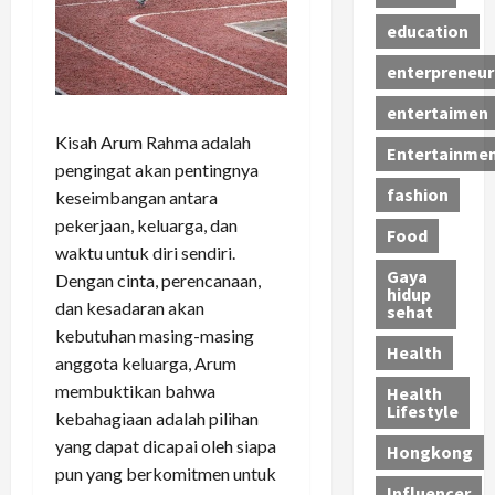
education
enterpreneur
entertaimen
Kisah Arum Rahma adalah
Entertainme
pengingat akan pentingnya
fashion
keseimbangan antara
pekerjaan, keluarga, dan
Food
waktu untuk diri sendiri.
Gaya
Dengan cinta, perencanaan,
hidup
dan kesadaran akan
sehat
kebutuhan masing-masing
Health
anggota keluarga, Arum
membuktikan bahwa
Health
Lifestyle
kebahagiaan adalah pilihan
yang dapat dicapai oleh siapa
Hongkong
pun yang berkomitmen untuk
Influencer