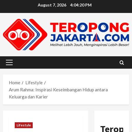
Skip
August 7, 2026
4:04:22 PM
to
content
Primary
Menu
Home
Lifestyle
Arum Rahma: Inspirasi Keseimbangan Hidup antara
Keluarga dan Karier
Lifestyle
Teropo