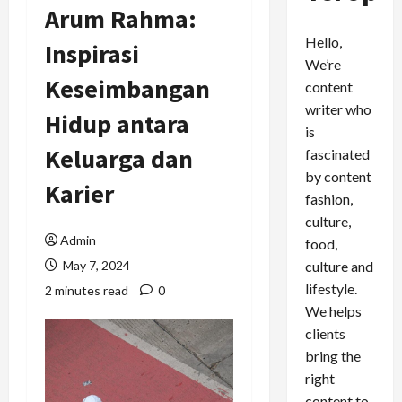
Arum Rahma:
Hello,
Inspirasi
We’re
Keseimbangan
content
writer who
Hidup antara
is
Keluarga dan
fascinated
by content
Karier
fashion,
culture,
Admin
food,
culture and
May 7, 2024
lifestyle.
2 minutes read
0
We helps
clients
bring the
right
content to