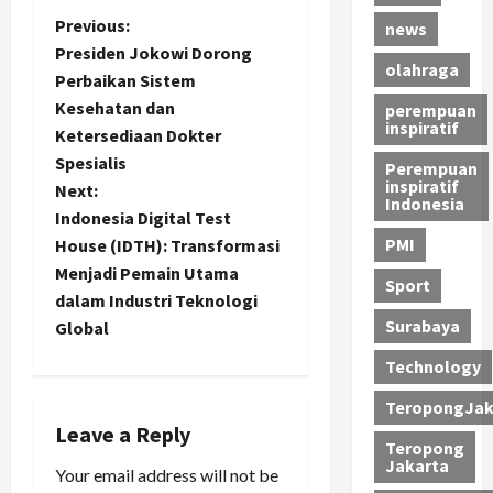
P
Previous:
news
Presiden Jokowi Dorong
olahraga
o
Perbaikan Sistem
Kesehatan dan
perempuan
s
inspiratif
Ketersediaan Dokter
t
Spesialis
Perempuan
inspiratif
Next:
Indonesia
n
Indonesia Digital Test
PMI
House (IDTH): Transformasi
a
Menjadi Pemain Utama
Sport
dalam Industri Teknologi
v
Surabaya
Global
i
Technology
g
TeropongJak
Leave a Reply
a
Teropong
Jakarta
Your email address will not be