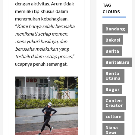
dengan aktivitas, Arum tidak
TAG
memiliki tip khusus dalam
CLOUDS
menemukan kebahagiaan.
“
Kami hanya selalu berusaha
Bandung
menikmati setiap momen,
Bekasi
mensyukuri hasilnya, dan
berusaha melakukan yang
Berita
terbaik dalam setiap proses,”
BeritaBaru
ucapnya penuh semangat.
Berita
Utama
Bogor
Conten
Creator
culture
Diana
Dewi