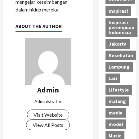
mengejar keseimbangan
dalam hidup mereka.
Inspirasi
Inspirasi
ABOUT THE AUTHOR
perempuan
Indonesia
Jakarta
Kesehatan
Lampung
Lari
Admin
Lifestyle
malang
Administrator
media
Visit Website
model
View All Posts
Music