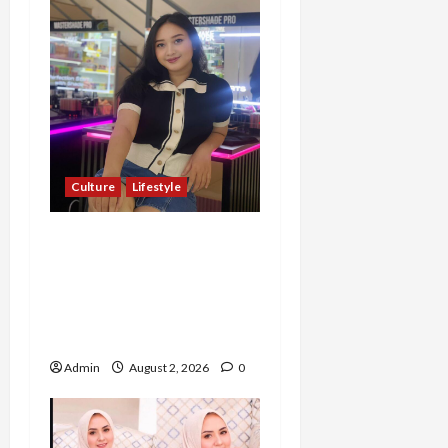
Culture
Lifestyle
Pernah Bawa Budaya
Jawa Barat ke Luar
Negeri, Jihan Nabillah
Kini Sukses Jadi Makeup
Artist Profesional
Admin
August 2, 2026
0