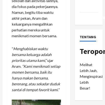
sekolah dan aktivitas lainnya,
Comments
dia fokus pada pekerjaannya.
feed
Namun, begitu tiba waktu
WordPress.or
akhir pekan, Arum dan
keluarganya mengalihkan
perhatian mereka untuk
menikmati momen bersama.
TENTANG
“
Menghabiskan waktu
Teropo
bersama keluarga adalah
prioritas utama kami,”
ujar
Melihat
Arum.
“Kami menikmati setiap
Lebih Jauh,
momen bersama, baik itu
Menginspirasi
hanya makan bersama,
Lebih
berenang, atau sekadar duduk
Besar!
santai di tempat favorit kami.”