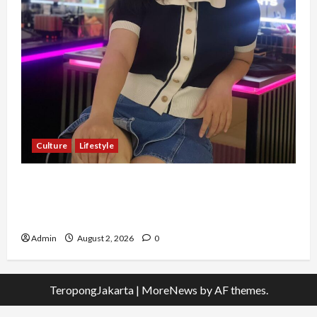
Culture
Lifestyle
Pernah Bawa Budaya Jawa Barat ke Luar
Negeri, Jihan Nabillah Kini Sukses Jadi Makeup
Artist Profesional
Admin
August 2, 2026
0
TeropongJakarta
|
MoreNews
by AF themes.