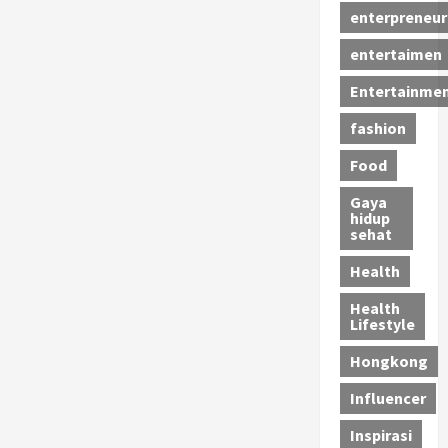
enterpreneur
entertaimen
Entertainme
fashion
Food
Gaya
hidup
sehat
Health
Health
Lifestyle
Hongkong
Influencer
Inspirasi