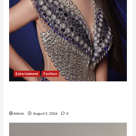
Entertaiment
Fashion
Sempat Gagal di Seleksi Akhir, Winda
Simanungkalit Bangkit dari Nol hingga
Wujudkan Mimpi Jadi Pramugari
Admin
August 3, 2026
0