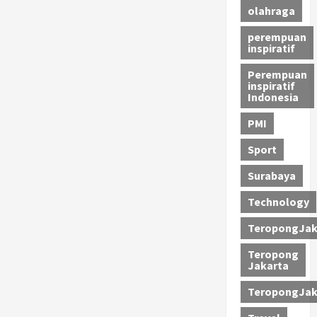
olahraga
perempuan
inspiratif
Perempuan
inspiratif
Indonesia
PMI
Sport
Surabaya
Technology
TeropongJak
Teropong
Jakarta
TeropongJak