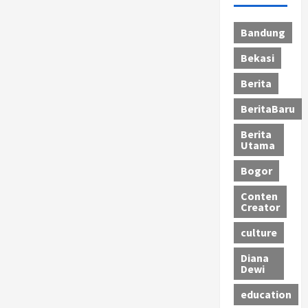
Bandung
Bekasi
Berita
BeritaBaru
Berita
Utama
Bogor
Conten
Creator
culture
Diana
Dewi
education