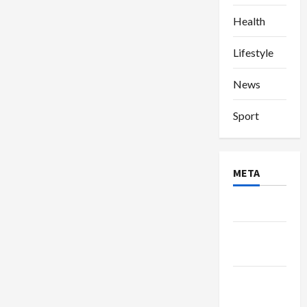
Health
Lifestyle
News
Sport
META
Log in
Entries
feed
Comments
feed