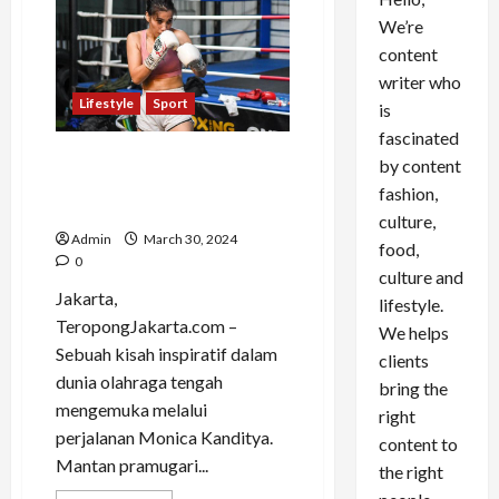
We’re
content
writer who
Lifestyle
Sport
is
fascinated
Monica Kanditya: Mantan
by content
Pramugari Bertransformasi
fashion,
Menjadi Petinju Berprestasi
culture,
Admin
March 30, 2024
food,
0
culture and
Jakarta,
lifestyle.
TeropongJakarta.com –
We helps
Sebuah kisah inspiratif dalam
clients
dunia olahraga tengah
bring the
mengemuka melalui
right
perjalanan Monica Kanditya.
content to
Mantan pramugari...
the right