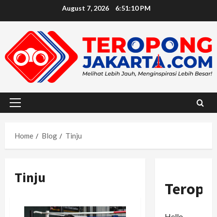
Skip
August 7, 2026
6:51:11 PM
to
content
Primary
Menu
Home
Blog
Tinju
Tinju
Teropo
Hello,