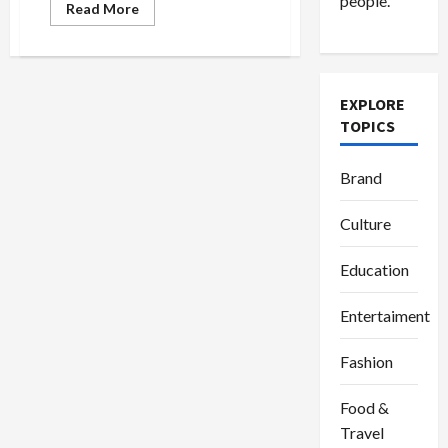
people.
Read
Read More
more
about
Monica
Kanditya:
Mantan
Pramugari
EXPLORE
Bertransformasi
Menjadi
TOPICS
Petinju
Berprestasi
Brand
Culture
Education
Entertaiment
Fashion
Food &
Travel