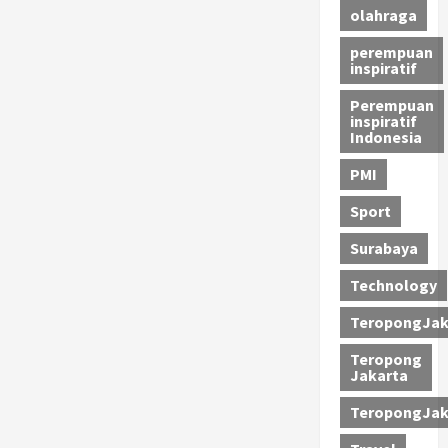
olahraga
perempuan
inspiratif
Perempuan
inspiratif
Indonesia
PMI
Sport
Surabaya
Technology
TeropongJak
Teropong
Jakarta
TeropongJak