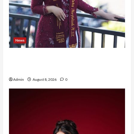
News
Tak Takut Bermimpi, Ariqoh Arista Nurfaizah
Buktikan Setiap Perempuan Punya Waktu untuk
Bersinar
Admin
August 8, 2026
0