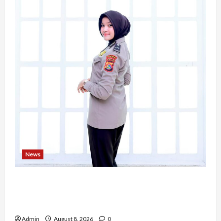
News
Bripda Ribkah Dwi Agussuciati, Atlet Bela Diri
NTB yang Bertransformasi Menjadi Polwan
Inspiratif
Admin
August 8, 2026
0