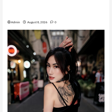
Banyak Founder Punya Ide Besar, Ika Afifah
Bangun ConnectX agar Mereka Menemukan
Orang yang Tepat
Admin
August 8, 2026
0