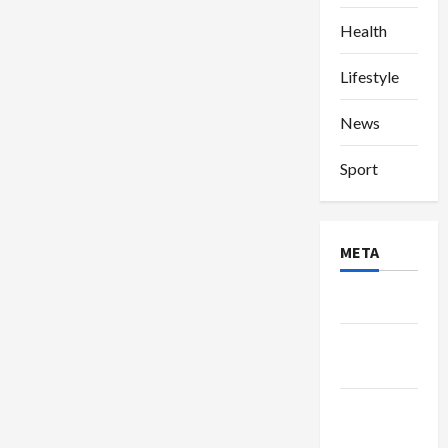
Health
Lifestyle
News
Sport
META
Log in
Entries
feed
Comments
feed