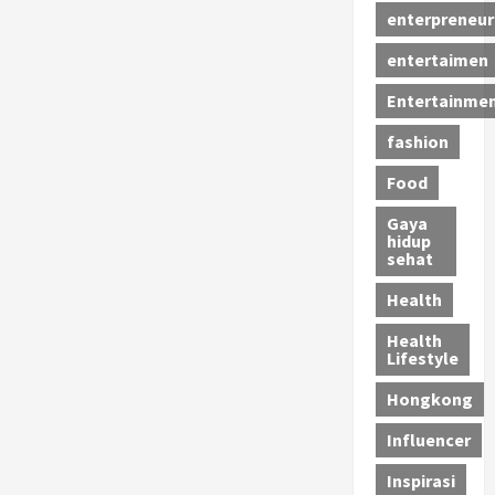
enterpreneur
entertaimen
Entertainme
fashion
Food
Gaya
hidup
sehat
Health
Health
Lifestyle
Hongkong
Influencer
Inspirasi