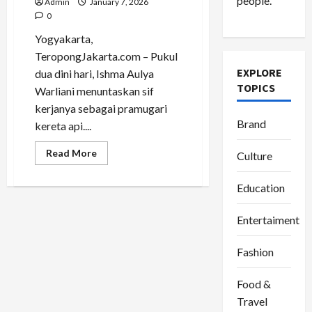
people.
Admin
January 7, 2026
0
Yogyakarta,
TeropongJakarta.com – Pukul
EXPLORE
dua dini hari, Ishma Aulya
TOPICS
Warliani menuntaskan sif
kerjanya sebagai pramugari
Brand
kereta api....
Read
Read More
Culture
more
about
Ishma
Education
Aulya
Warliani
Menjaga
Entertaiment
Ritme
antara
Rel
Kereta,
Fashion
Kampus,
dan
Panggung
Food &
Budaya
Travel