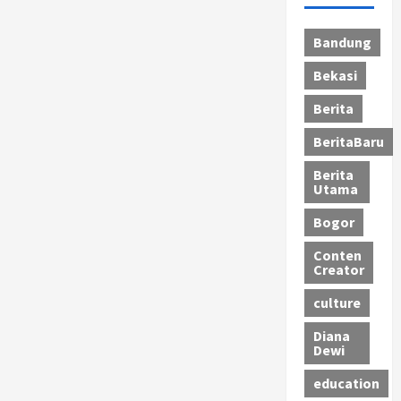
Bandung
Bekasi
Berita
BeritaBaru
Berita
Utama
Bogor
Conten
Creator
culture
Diana
Dewi
education