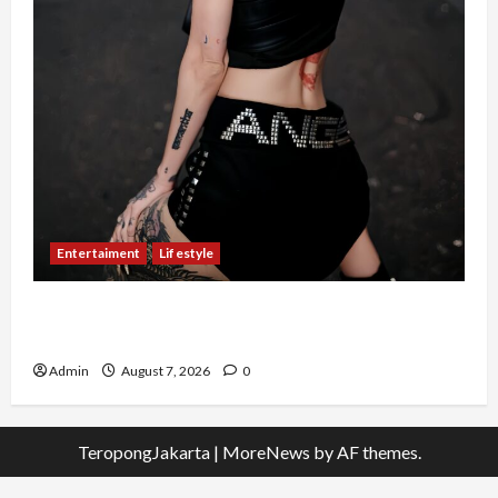
Entertaiment
Lifestyle
QueenzAngell, Model Asal Jakarta yang Meniti
Karier hingga ke Australia
Admin
August 7, 2026
0
TeropongJakarta
|
MoreNews
by AF themes.