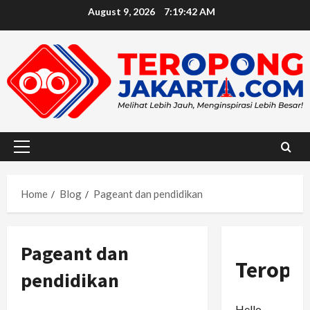
Skip
August 9, 2026
7:19:43 AM
to
content
Primary
Menu
Home
Blog
Pageant dan pendidikan
Pageant dan
Teropo
pendidikan
Hello,