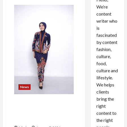
We’re
content
writer who
is
fascinated
by content
fashion,
culture,
food,
culture and
lifestyle.
We helps
News
clients
bring the
Ishma Aulya Warliani
right
Menjaga Ritme antara Rel
content to
Kereta, Kampus, dan
Panggung Budaya
the right