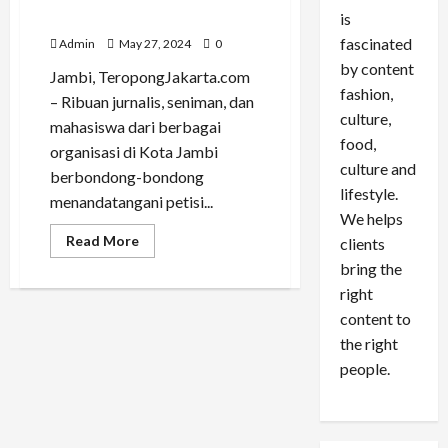
RUU Penyiaran di Jambi
is
fascinated
Admin
May 27, 2024
0
by content
Jambi, TeropongJakarta.com
fashion,
– Ribuan jurnalis, seniman, dan
culture,
mahasiswa dari berbagai
food,
organisasi di Kota Jambi
culture and
berbondong-bondong
lifestyle.
menandatangani petisi...
We helps
Read
Read More
clients
more
bring the
about
Jurnalis,
right
Seniman,
hingga
content to
Mahasiswa
Bersatu
the right
Menolak
RUU
people.
Penyiaran
di
Jambi