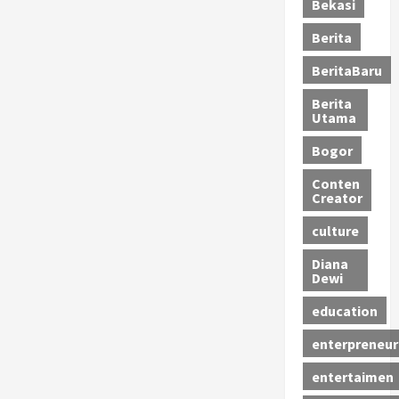
Bekasi
Berita
BeritaBaru
Berita
Utama
Bogor
Conten
Creator
culture
Diana
Dewi
education
enterpreneur
entertaimen