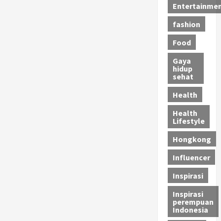
Entertainme
fashion
Food
Gaya
hidup
sehat
Health
Health
Lifestyle
Hongkong
Influencer
Inspirasi
Inspirasi
perempuan
Indonesia