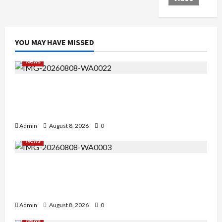
YOU MAY HAVE MISSED
News
Bripda Ribkah Dwi Agussuciati, Atlet Bela Diri
NTB yang Bertransformasi Menjadi Polwan
Inspiratif
Admin
August 8, 2026
0
News
Tak Takut Bermimpi, Ariqoh Arista Nurfaizah
Buktikan Setiap Perempuan Punya Waktu untuk
Bersinar
Admin
August 8, 2026
0
News