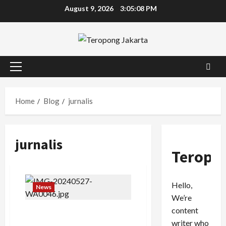
Skip
August 9, 2026
3:05:08 PM
to
content
Primary
Menu
Home
Blog
jurnalis
jurnalis
Teropo
Hello,
News
We’re
content
Jurnalis, Seniman, hingga
writer who
Mahasiswa Bersatu Menolak