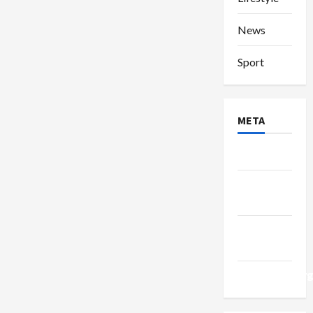
News
Sport
META
Log in
Entries
feed
Comments
feed
WordPress.or