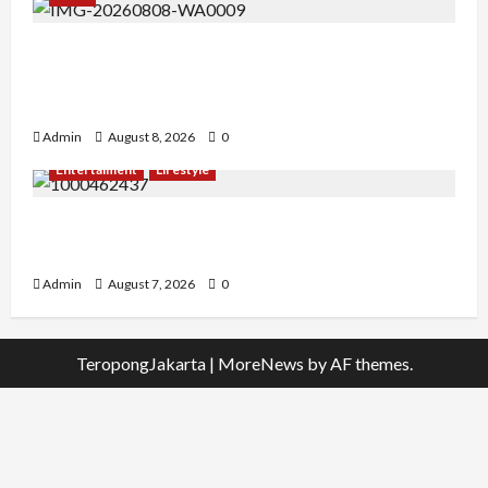
Banyak Founder Punya Ide Besar, Ika Afifah
Bangun ConnectX agar Mereka Menemukan
Orang yang Tepat
Admin
August 8, 2026
0
Entertaiment
Lifestyle
QueenzAngell, Model Asal Jakarta yang Meniti
Karier hingga ke Australia
Admin
August 7, 2026
0
TeropongJakarta
|
MoreNews
by AF themes.