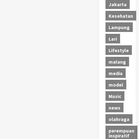
Jakarta
Kesehatan
Lampung
Lari
Lifestyle
malang
media
model
Music
news
olahraga
perempuan
inspiratif