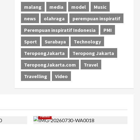
malang
media
model
Music
news
olahraga
perempuan inspiratif
Perempuan inspiratif Indonesia
PMI
Sport
Surabaya
Technology
TeropongJakarta
Teropong Jakarta
TeropongJakarta.com
Travel
Travelling
Video
News
 Barat ke
Perjuangan 4 Tahun Serda (K) Afifah