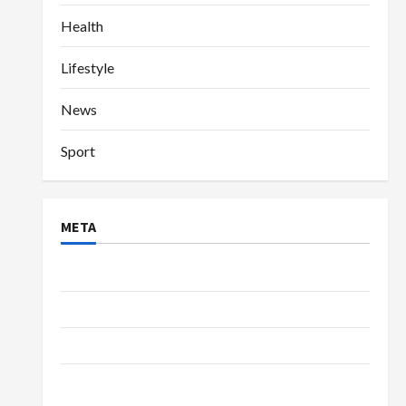
Health
Lifestyle
News
Sport
META
Log in
Entries feed
Comments feed
WordPress.org