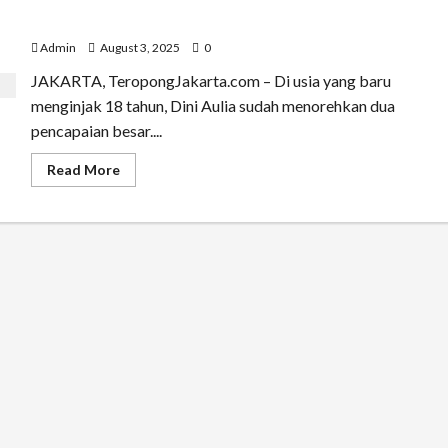
Dini Aulia, Mahasiswi Kedokteran 18 Tahun, Juara Miss
Hijab Sosial DKI dan Penggagas Jakarta Mengajar
Admin
August 3, 2025
0
JAKARTA, TeropongJakarta.com – Di usia yang baru
menginjak 18 tahun, Dini Aulia sudah menorehkan dua
pencapaian besar....
Read
Read More
more
about
Dini
Aulia,
Mahasiswi
Kedokteran
18
Tahun,
Juara
Miss
Hijab
Sosial
DKI
dan
Penggagas
Jakarta
Mengajar