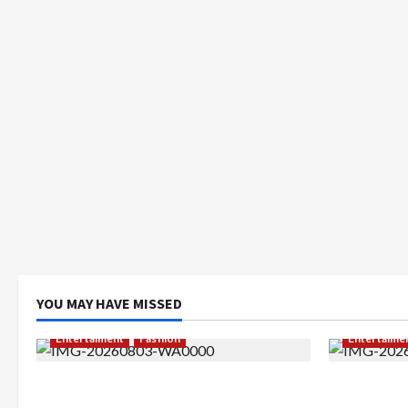
YOU MAY HAVE MISSED
Entertaiment
Fashion
Entertaime
Sempat Gagal di Seleksi Akhir, Winda
Dari Dunia