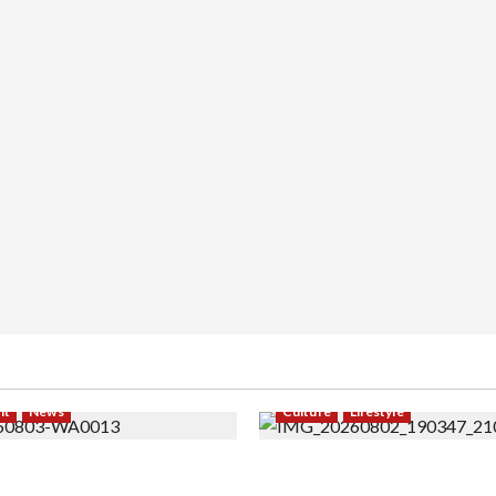
nt
News
Culture
Lifestyle
 Modeling ke Barak Militer,
Pernah Bawa Budaya Jawa