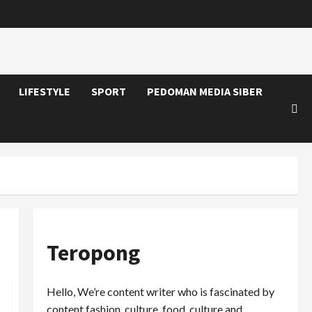
LIFESTYLE
SPORT
PEDOMAN MEDIA SIBER
Teropong
Hello, We’re content writer who is fascinated by
content fashion, culture, food, culture and