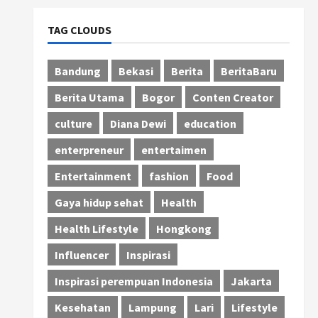
TAG CLOUDS
Bandung
Bekasi
Berita
BeritaBaru
Berita Utama
Bogor
Conten Creator
culture
Diana Dewi
education
enterpreneur
entertaimen
Entertainment
fashion
Food
Gaya hidup sehat
Health
Health Lifestyle
Hongkong
Influencer
Inspirasi
Inspirasi perempuan Indonesia
Jakarta
Kesehatan
Lampung
Lari
Lifestyle