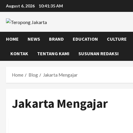
Skip
August 6, 2026
10:41:36 AM
to
content
HOME
NEWS
BRAND
EDUCATION
CULTURE
KONTAK
TENTANG KAMI
SUSUNAN REDAKSI
Home
Blog
Jakarta Mengajar
Jakarta Mengajar